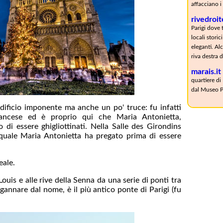
affacciano i
rivedroit
Parigi dove 
locali stori
eleganti. Alc
riva destra 
marais.it
quartiere di
dal Museo P
ificio imponente ma anche un po' truce: fu infatti
rancese ed è proprio qui che Maria Antonietta,
 di essere ghigliottinati. Nella Salle des Girondins
l quale Maria Antonietta ha pregato prima di essere
eale.
t-Louis e alle rive della Senna da una serie di ponti tra
ngannare dal nome, è il più antico ponte di Parigi (fu