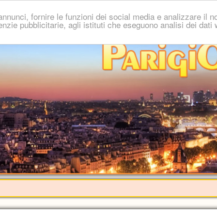
nnunci, fornire le funzioni dei social media e analizzare il no
genzie pubblicitarie, agli istituti che eseguono analisi dei dat