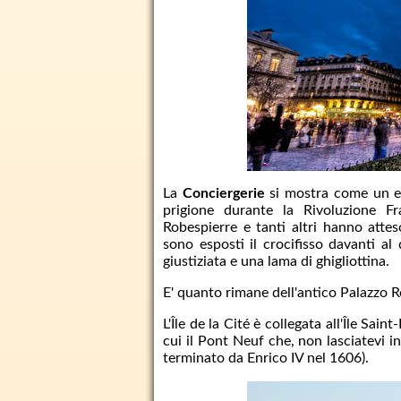
La
Conciergerie
si mostra come un ed
prigione durante la Rivoluzione F
Robespierre e tanti altri hanno atteso
sono esposti il crocifisso davanti a
giustiziata e una lama di ghigliottina.
E' quanto rimane dell'antico Palazzo R
L'Île de la Cité è collegata all'Île Sain
cui il Pont Neuf che, non lasciatevi i
terminato da Enrico IV nel 1606).