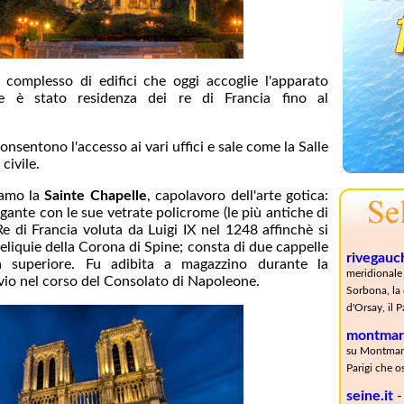
omplesso di edifici che oggi accoglie l'apparato
he è stato residenza dei re di Francia fino al
 consentono l'accesso ai vari uffici e sale come la Salle
civile.
viamo la
Sainte Chapelle
, capolavoro dell'arte gotica:
nte con le sue vetrate policrome (le più antiche di
 Re di Francia voluta da Luigi IX nel 1248 affinchè si
reliquie della Corona di Spine; consta di due cappelle
rivegauch
ra superiore. Fu adibita a magazzino durante la
meridionale 
vio nel corso del Consolato di Napoleone.
Sorbona, la 
d'Orsay, il P
montmart
su Montmartr
Parigi che o
seine.it