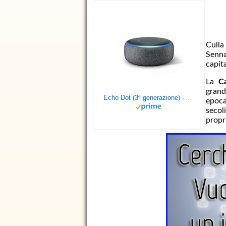
Culla
Senna
capit
La
C
grand
Echo Dot (3ª generazione) - Altoparlante intelligente con integrazione Alexa - Tessuto antracite
epoca
secol
propr